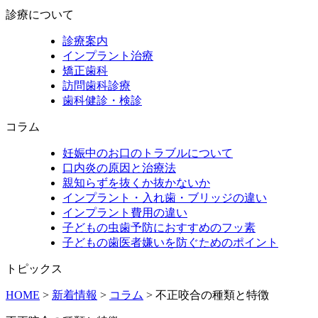
診療について
診療案内
インプラント治療
矯正歯科
訪問歯科診療
歯科健診・検診
コラム
妊娠中のお口のトラブルについて
口内炎の原因と治療法
親知らずを抜くか抜かないか
インプラント・入れ歯・ブリッジの違い
インプラント費用の違い
子どもの虫歯予防におすすめのフッ素
子どもの歯医者嫌いを防ぐためのポイント
トピックス
HOME
>
新着情報
>
コラム
>
不正咬合の種類と特徴