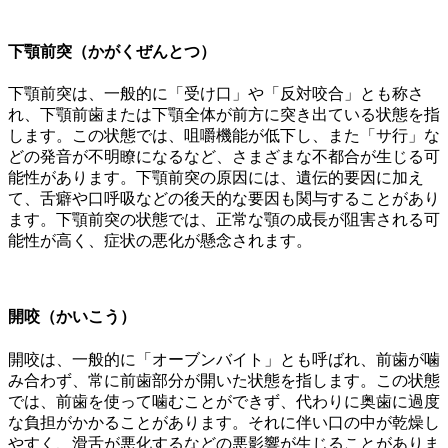
下顎前突（かがくぜんとつ）
下顎前突は、一般的に「受け口」や「反対咬合」とも称さ
れ、下顎前歯または下顎全体が前方に突き出ている状態を指
します。この状態では、咀嚼機能が低下し、また「サ行」な
どの発音が不明瞭になるなど、さまざまな不都合が生じる可
能性があります。下顎前突の原因には、遺伝的要因に加え
て、舌癖や口呼吸などの後天的な要因も関与することがあり
ます。下顎前突の状態では、正常な顎の成長が阻害される可
能性が高く、症状の悪化が懸念されます。
開咬（かいこう）
開咬は、一般的に「オーブンバイト」とも呼ばれ、前歯が噛
み合わず、常に前歯部分が開いた状態を指します。この状態
では、前歯を使って噛むことができず、代わりに奥歯に過度
な負担がかかることがあります。それに伴い口の中が乾燥し
やすく、滑舌が悪化するなどの悪影響が生じることがありま