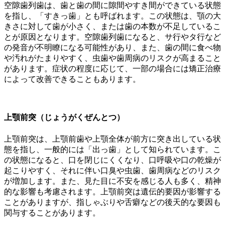
空隙歯列歯は、歯と歯の間に隙間やすき間ができている状態
を指し、「すきっ歯」とも呼ばれます。この状態は、顎の大
きさに対して歯が小さく、または歯の本数が不足しているこ
とが原因となります。空隙歯列歯になると、サ行やタ行など
の発音が不明瞭になる可能性があり、また、歯の間に食べ物
や汚れがたまりやすく、虫歯や歯周病のリスクが高まること
があります。症状の程度に応じて、一部の場合には矯正治療
によって改善できることもあります。
上顎前突（じょうがくぜんとつ）
上顎前突は、上顎前歯や上顎全体が前方に突き出している状
態を指し、一般的には「出っ歯」として知られています。こ
の状態になると、口を閉じにくくなり、口呼吸や口の乾燥が
起こりやすく、それに伴い口臭や虫歯、歯周病などのリスク
が増加します。また、見た目に不安を感じる人も多く、精神
的な影響も考慮されます。上顎前突は遺伝的要因が影響する
ことがありますが、指しゃぶりや舌癖などの後天的な要因も
関与することがあります。