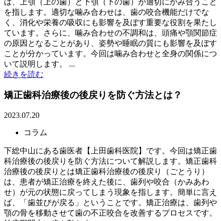
は、上顎（上の歯）と下顎（下の歯）が適切にかみ合うこと
を指します。適切な噛み合わせは、歯の咬合機能だけでな
く、消化や栄養の吸収にも影響を及ぼす重要な役割を果たし
ています。さらに、噛み合わせの不調和は、頭痛や顎関節症
の原因となることがあり、姿勢や睡眠の質にも影響を及ぼす
ことが分かっています。今回は噛み合わせと全身の関係につ
いて説明します。 ...
続きを読む
矯正歯科治療後の後戻りを防ぐ方法とは？
2023.07.20
コラム
下総中山にある歯医者【上田歯科医院】です。今回は矯正歯
科治療後の後戻りを防ぐ方法について解説します。矯正歯科
治療後の後戻りとは矯正歯科治療後の後戻り（ごとうり）
は、患者が矯正治療を終えた後に、歯列や咬合（かみあわ
せ）が元の状態に戻ってしまう現象を指します。簡単に言え
ば、「歯並びが戻る」ということです。矯正治療は、歯列や
顎の骨を移動させて歯の不正咬合を改善するプロセスです。